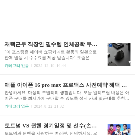
재택근무 직장인 필수템 인체공학 무선 마우스 추천 로지텍 공식 LIFT 버티컬 무선 블루투스 마우스
"이 포스팅은 네이버 쇼핑커넥트 활동의 일환으로
판매 발생 시 수수료를 제공 받습니다" 요즘은 집
에서도 일하는 시간이 길어지면서재택근무 환경이
카테고리 없음
2025. 12. 19. 16:44
곧 나만의 사무실이 되곤 하죠저도 장시간 컴퓨터
앞에 앉아 있다 보면 손목이 저릿해질 때가 많았어
요그럴 때마다 재택근무 직장인 인체공학무선 마
애플 아이폰 16 pro max 프로맥스 사전예약 혜택 성지 카페 알아보기
우스의 필요성을 실감하게 되더라고요특히 로지텍
공식 LIFT 버티컬 무선 블루투스 마우스는작업의
안녕하세요. 마성의 모빌리티 생활입니다. 오늘 알려드릴 내용은 아
효율을 높이고 손목 부담을 줄여주는 구조로 많은
이폰 구매를 최저가에 구매할 수 있도록 성지 카페 몇군대를 추천드
분들이 찾는 제품입니다집에서도 사무실처럼 안정
리려고 합니다. 이곳들에서 다양한 사전예약 혜택들을 비교 분석 후
카테고리 없음
2024. 8. 22. 21:32
적인 환경을 원하신다면이 마우스가 꽤 괜찮은 선
및 지역별 가격 등 여러부분들을 비교 분석 후에 구매 하시는 것을
택이에요 ▼▼ 로지텍코리아 공식 LIFT 버티컬 인
추천 드립니다. 아이폰 16 사전예약 성지 카페 https://cafe.naver.com/
체공학 무선 블루투스 마우스 그래파이트 인체공
momoscafe/415445 아이폰16 시리즈 얼리버드 사전예약 - 최대 헤택
토트넘 VS 뮌헨 경기일정 및 선수(손흥민 김민재)라인업 쿠팡 중계 보는 곳
학 설계 로지텍 코리아 리프트 미니 버티컬 블루투
약속! 기기값 최대 40만원 할인 OR 에어팟 택1 혜_cafe.naver.com ht
스 마우스 입니다. : 로지텍코리아 인증..
tps://cafe.naver.com/grmoto/1258804 최신폰 사전예약｜아이폰16 ★
토트넘과 뮌헨을 사랑하는 여러분, 안녕하세요. 오