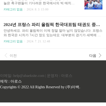
열여섯 번째 아이폰 시리즈★ cafe.naver.com
늘은 축구팬들이 기다려온 한국에서의 빅 매치를
소개해드립니다. 토트넘 핫스퍼와 바이에른 뮌헨
카테고리 없음
2024. 8. 3. 15:00
의 경기 일정, 주요 선수 라인업, 그리고 중계를 볼
수 있는 곳에 대해서 알아보도록 하겠습니다. 토트
넘 VS 뮌헨 경기 일정 경기일정날짜 : 2024년 8월 3
2024년 프랑스 파리 올림픽 한국대표팀 태권도 중계 일정(남자 여자 예선 16강 8강 준결승 결승) 한국시간표
일 (토)시간 : 오후 8시(한국시간)장소 : 서울월드컵
경기장이 경기는 한국축구팬들이 손꼽아 기다리는
안녕하세요. 파리 올림픽이 이제 정말 얼마 남지 않았습니다. 프랑스
대결입니다. 두팀의 손흥민과 김민재가 최고의 기
와 한국은 시차가 7시간 정도 있는데요. 대부분의 경기가 새벽에 있
량을 뽑낼 수 있기를 기원합니다. 주요 선수 라인업
습니다. 따라서 일정을 잘 살펴보시고 응원을 하시는 것을 추천드립
카테고리 없음
2024. 7. 21. 12:48
토트넘 핫스퍼감독 : 무리뉴주요선수로는 월드클
니다. 먼저 올림픽 중계 사이트를 참고해주세요. 올림픽 무료 중계
래스 손흥민과 히샬리송, 메디슨까지 유명한 선수
보러 가기 태권도의 경우 체급별로 경기가 나누어져 있습니다.(남
들이 참가합니다. 바이에른 뮌헨감독 : 한스디터
자 - 58kg / 남자 - 68kg / 남자 - 80kg / 남자 + 80kg / 여자 -49kg / 여자
이전
다음
플리크주요선수로는 김민재 선수를 포함하여 주전
-57kg / / 여자 -67kg / 여자 +67kg) 남자 57kg 이하급 일정 8월 7일16:
급 선수들이 주로 포함..
00 / 남자 -58kg 예선 경기16:46 / 남자 -58kg 16강21:40 / 남자 -58kg 8
강23:36 / 남자 -58kg 준결승8월 8일02:40 / 남자 -58kg ..
이메일: help@abaeksite.com | 운영자 : 아로스
제작 : 아로스
Copyrights © 2022 All Rights Reserved by (주)아백.